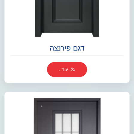
דגם פירנצה
גלו עוד..