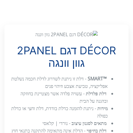
DÉCOR דגם 2PANEL
גוון וונגה
™SMART
- דלת זו ניתנת לשדרוג לדלת חכמה נשלטת
אפליקציה, טביעת אצבע וזיהוי פנים
דלת פלדלת
- עשויה פלדה אשר מצטיינת בחוזקה
ובהגנה על הבית
מידות
- ניתנת להזמנה כדלת בודדת, דלת וחצי או כדלת
כפולה
מתאים לסגנון עיצוב
- נורדי | קלאסי
דלת בחיפוי
- הדלת אינה מתאימה להתקנה בתנאי חוץ