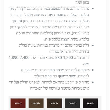
בגוון וונגה.
פרזול ועזרים: פרזול מעוצב בגמר ניקל מדגם “קורל”, מגן
צילינדר מפלדה מחוסמת מוגנת פריצה, מנעול רב-בריחי
וצילינדר לוקסיס תוצרת רב-בריח. בריח תחתון (מנגנון
תגבור) צידי להגברת רמת הביטחון, מעצור ליפסקי בגוון
טבעי (כסף), סגר ביטחון (בדלתות הנפתחות פנימה
בלבד), עינית הצצה טלסקופית.
דלת כניסה מדגם זה מיוצרת במידות שונות כדלת
בודדת, דלת וחצי או כפולה.
רוחב דלת: 580-1,200 מ״מ • גובה דלת: 1,890-2,400
מ״מ.
תוספות לבחירה: מבחר חיפויים וידיות מעוצבות
לבחירה. חיפוי משקוף בתוספת תשלום.
מחיר סופי ייקבע בהתאם למידות ולמפרט הדלת ועל ידי
איש מכירות מוסמך ומורשה של רב-בריח