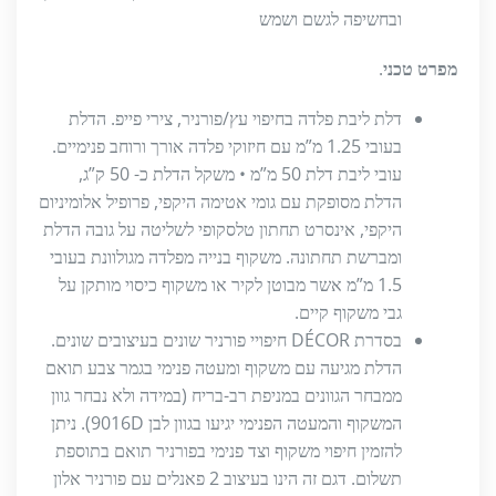
ובחשיפה לגשם ושמש
מפרט טכני
.
דלת ליבת פלדה בחיפוי עץ/פורניר, צירי פייפ. הדלת
בעובי 1.25 מ”מ עם חיזוקי פלדה אורך ורוחב פנימיים.
עובי ליבת דלת 50 מ”מ • משקל הדלת כ- 50 ק”ג,
הדלת מסופקת עם גומי אטימה היקפי, פרופיל אלומיניום
היקפי, אינסרט תחתון טלסקופי לשליטה על גובה הדלת
ומברשת תחתונה. משקוף בנייה מפלדה מגולוונת בעובי
1.5 מ”מ אשר מבוטן לקיר או משקוף כיסוי מותקן על
גבי משקוף קיים.
בסדרת DÉCOR חיפויי פורניר שונים בעיצובים שונים.
הדלת מגיעה עם משקוף ומעטה פנימי בגמר צבע תואם
ממבחר הגוונים במניפת רב-בריח (במידה ולא נבחר גוון
המשקוף והמעטה הפנימי יגיעו בגוון לבן 9016D). ניתן
להזמין חיפוי משקוף וצד פנימי בפורניר תואם בתוספת
תשלום. דגם זה הינו בעיצוב 2 פאנלים עם פורניר אלון