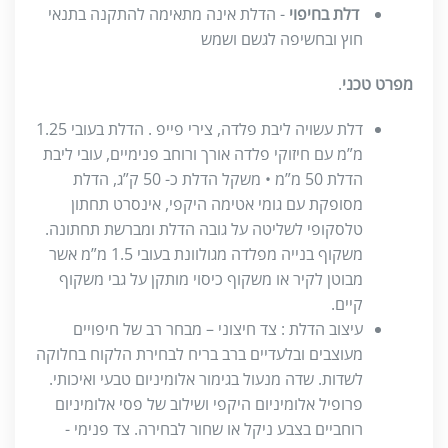
דלת בחיפוי
- הדלת אינה מתאימה להתקנה בתנאי
חוץ ובחשיפה לגשם ושמש
מפרט טכני
.
דלת עשויה ליבת פלדה, צירי פייפ . הדלת בעובי 1.25
מ”מ עם חיזוקי פלדה אורך ורוחב פנימיים, עובי ליבת
הדלת 50 מ”מ • משקל הדלת כ- 50 ק”ג, הדלת
מסופקת עם גומי אטימה היקפי, אינסרט תחתון
טלסקופי לשליטה על גובה הדלת ומברשת תחתונה.
משקוף בנייה מפלדה מגולוונת בעובי 1.5 מ”מ אשר
מבוטן לקיר או משקוף כיסוי מותקן על גבי משקוף
קיים.
עיצוב הדלת : צד חיצוני – מבחר רב של חיפויים
מעוצבים ובלעדיים ברב בריח לבחירת הלקוח בחלוקה
לשדות. שדה מנעול בגימור אלומיניום טבעי ואיכותי.
פרופיל אלומיניום היקפי ושילוב של פסי אלומיניום
רוחביים בצבע ניקל או שחור לבחירה. צד פנימי -