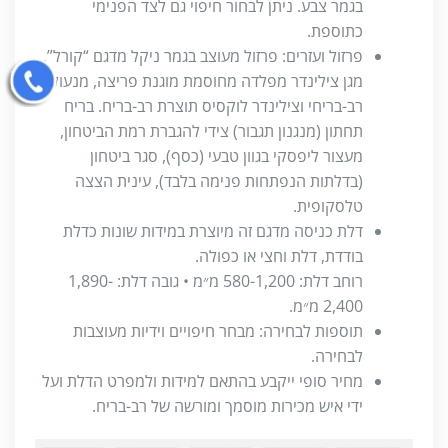
בגמר צבע. ניתן לבחור חיפוי גם לצד הפנימי
כתוספת.
פרזול ועזרים: פרזול מעוצב בגמר ניקל מדגם “קורל”,
מגן צילינדר מפלדה מחוסמת מוגנת פריצה, מנעול
רב-בריחי וצילינדר לוקסיס תוצרת רב-בריח. בריח
תחתון (מנגנון תגבור) צידי להגברת רמת הביטחון,
מעצור ליפסקי בגוון טבעי (כסף), סגר ביטחון
(בדלתות הנפתחות פנימה בלבד), עינית הצצה
טלסקופית.
דלת כניסה מדגם זה מיוצרת במידות שונות כדלת
בודדת, דלת וחצי או כפולה.
רוחב דלת: 580-1,200 מ״מ • גובה דלת: 1,890-
2,400 מ״מ.
תוספות לבחירה: מבחר חיפויים וידיות מעוצבות
לבחירה.
מחיר סופי ייקבע בהתאם למידות ולמפרט הדלת ועל
ידי איש מכירות מוסמך ומורשה של רב-בריח.